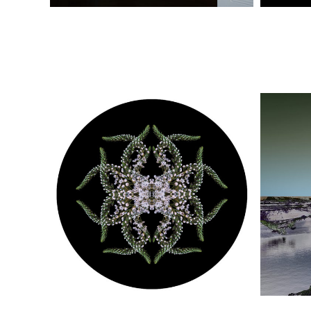
Cabinet de curiosité
The 
Photos