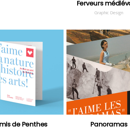
On the road
Ferveurs médiév
Photos
Graphic Design
mis de Penthes
Panoramas