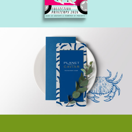
Planet caviar
kukko.ab