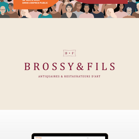
Brossy&Fils
matoupie.ch