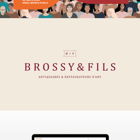
Brossy&Fils
matoupie.ch