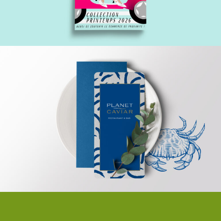
Planet caviar
kukko.ab